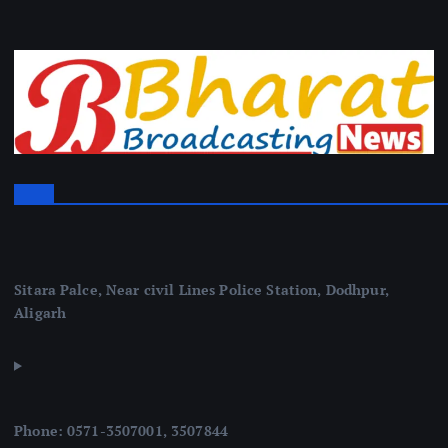
Sitara Palce, Near civil Lines Police Station, Dodhpur,
Aligarh
Phone: 0571-3507001, 3507844