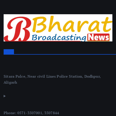
Sitara Palce, Near civil Lines Police Station, Dodhpur,
Aligarh
Phone: 0571-3507001, 3507844