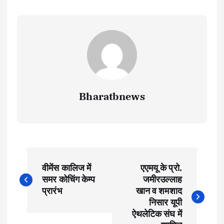
Bharatbnews
P
वीमेंस कालिज में
एएमयू के प्रो.
o
समर कोचिंग केम्प
जमीरउल्लाह
प्रारंभ
खान व शमशाद
s
निसार यूपी
ऐथलेटिक संघ में