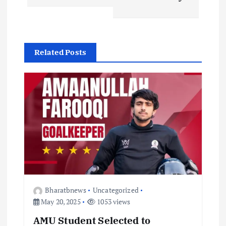
a
v
i
Related Posts
g
a
t
i
o
Bharatbnews
Uncategorized
n
May 20, 2025
1053 views
AMU Student Selected to