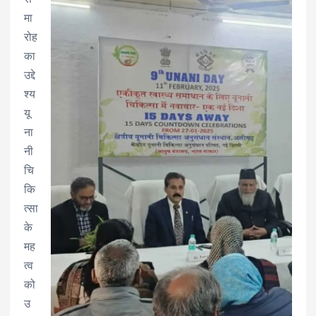
मा
रोह
का
उद्दे
श्य
यू
ना
नी
चि
कि
त्सा
के
मह
त्व
को
उ