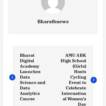
Bharatbnews
P
Bharat
AMU ABK
o
Digital
High School
Academy
(Girls)
s
Launches
Hosts
Data
Cycling
t
Science and
Event to
Data
Celebrate
Analytics
Internation
n
Course
al Women’s
Day