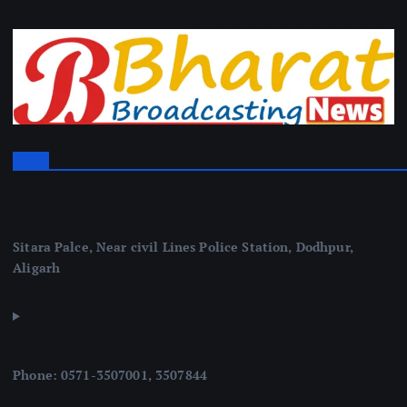
Sitara Palce, Near civil Lines Police Station, Dodhpur,
Aligarh
Phone: 0571-3507001, 3507844