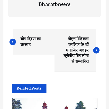
Bharatbnews
P
योग दिवस का
जेएन मेडिकल
o
उत्साह
कालिज के डॉ
मनाजिर अतहर
s
यूरोपीय डिपलोमा
से सम्मानित
t
n
Related Posts
a
v