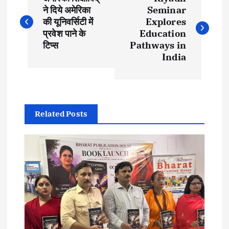
o
ने दिये अमेरिका
Seminar
की यूनिवर्सिटी में
Explores
s
प्रवेश पाने के
Education
टिप्स
Pathways in
t
India
n
a
Related Posts
v
i
g
a