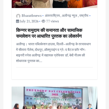
t
i
Bharatbnews
अंतरराष्ट्रिय
,
अलीगढ़ न्यूज
,
राष्ट्रीय
July 21, 2026
77 views
o
किन्नर समुदाय की समानता और सामाजिक
समावेशन पर आधारित पुस्तक का लोकार्पण
n
अलीगढ़। भारत पब्लिकेशन हाउस, दिल्ली–अलीगढ़ के तत्वावधान
में सीतारा पैलेस, दोधपुर, ऑक्यूपाइंग द ग्रे: द बैटल फ़ॉर नॉन-
बाइनरी स्पेस अलीगढ़ में सहायक प्रोफेसर डॉ. बेबी नीलम की
शोधपरक पुस्तक का…