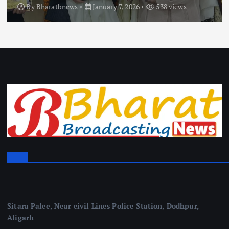
By
Bharatbnews
January 7, 2026
538 views
Sitara Palce, Near civil Lines Police Station, Dodhpur,
Aligarh