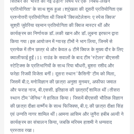
सितंबर को ‘भारत की नई उड़ान’ विषय पर एक ‘निबंध-लेखन
प्रतियोगिता’ के साथ शुरू हुआ।श्रृंखला की दूसरी प्रतियोगिता एक
प्रश्नोत्तरी प्रतियोगिता थी जिसमें ‘क्विजटेलेशनः ए स्पेस क्विज’
सुश्री जुवेरिया रहमान प्रतियोगिता की क्विज मास्टर थीं और
कार्यक्रम का निर्णायक डॉ. लकी खान और डॉ. लुबना इरफान द्वारा
किया गया।इस आयोजन में ग्यारह टीमों ने भाग लिया, जिनमें से
प्रत्येक में तीन छात्र थे और केवल 6 टीमें क्विज के मुख्य दौर के लिए
क्वालीफाई हुईं।11 राउंड के सवालों के बाद टीम ‘स्टेलर’ बीएससी
स्टेटिक्स के प्रतिभागियों के साथ रिया चौधरी, बुशरा रशीद और
फरेहा रिजवी विजेता बनीं। दूसरा स्थान ‘कैसिनी’ टीम को मिला,
जिसमें बी.ए. मनोविज्ञान की छात्रा अनुशा मुनव्वर, अफीफा जमाल
और फराह नाज, बी.एससी. इतिहास की छात्राएँ शामिल थीं।तीसरा
स्थान टीम ‘जेनिथ’ ने हासिल किया। जिसमें बीएससी भौतिक विज्ञान
की छात्रा दीक्षा वार्ष्णेय के साथ फिजिक्स, बी.ए. की छात्रा दीक्षा सिंह
एवं उन्नति नागर शामिल थीं।आमना आसिम और जुनैरा हबीब अल्वी ने
कार्यक्रम का संचालन किया, जबकि मरियम हाशमी ने धन्यवाद
प्रस्ताव रखा।